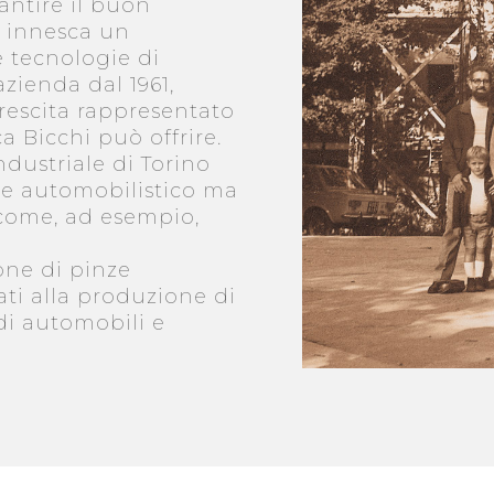
antire il buon
 innesca un
 tecnologie di
azienda dal 1961,
crescita rappresentato
a Bicchi può offrire.
ndustriale di Torino
ore automobilistico ma
 come, ad esempio,
one di pinze
nati alla produzione di
di automobili e