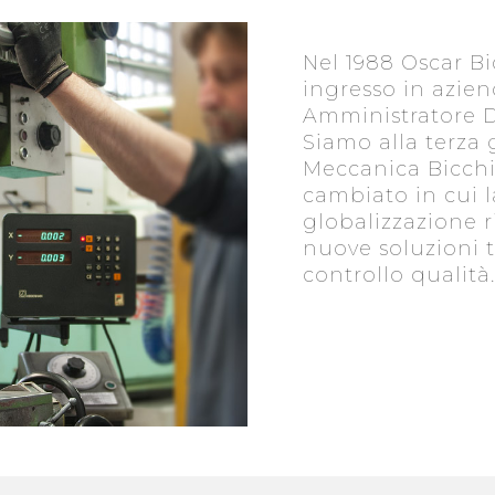
Nel 1988 Oscar Bi
ingresso in azien
Amministratore D
Siamo alla terza 
Meccanica Bicch
cambiato in cui l
globalizzazione 
nuove soluzioni 
controllo qualità.